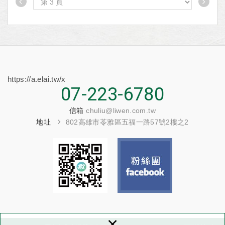
題？
力，
如果您關心台灣農
發展出屬於屏東特有
業、如果您對兩岸議
的管理學文化。
題有興趣，
他們的管理哲學、策
請不要忘記於3月20
略，
日下午3點，
是屏東在地產業管理
到「左轉有書」聆聽
典範。
https://a.elai.tw/x
《水果政治學》作者
07-223-6780
焦鈞的精闢分析解
讀！
信箱
chuliu@liwen.com.tw
地址
802高雄市苓雅區五福一路57號2樓之2
×