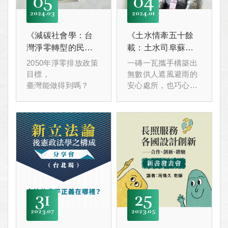
05
04
2024
03
2024
01
《減碳社會學：台
《土水情牽五十餘
灣淨零轉型的民意
載：土水司阜蘇清
與挑戰》新書發表
良和小工蘇謝英的
2050年淨零排放政策
一磚一瓦攜手構築出
會
技術及生命故事》
目標，
無數供人遮風避雨的
新書發表會
臺灣能做得到嗎？
安心處所，也巧心修
復歷經風霜的老舊建
築，賦予它們新生。
31
25
2023
07
2023
05