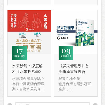
◎人生何所求？
17
09
2021
03
2021
03
水果沙龍：深度解
《屏東管理學》首
析《水果政治學》
部曲新書發表會
您認識台灣鳳梨嗎？
屏東在地企業，
為何中國要禁台灣鳳
也是台灣的隱形冠軍
梨？台灣水果為何沾
企業，
染了政治味？
從福爾摩莎到國際上
這一波鳳梨吃完之
發光發亮，
後，還會面臨哪些問
並善盡在地企業能