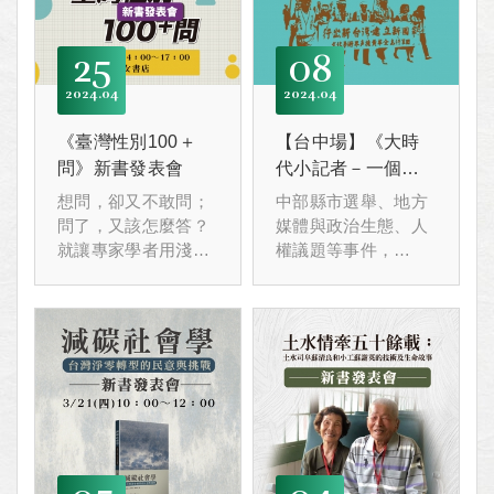
25
08
2024
04
2024
04
《臺灣性別100＋
【台中場】《大時
問》新書發表會
代小記者－一個眷
村台灣人的私房筆
想問，卻又不敢問；
中部縣市選舉、地方
記》新書發表 暨
問了，又該怎麼答？
媒體與政治生態、人
「網路時代下，地
就讓專家學者用淺顯
權議題等事件，
易懂的方式，將您的
方新聞的今昔與挑
黑道勢力威嚇、民主
疑難雜症一一排除！
運動、基層小人物等
戰」座談會
真人真事，
解嚴前後，幾十年
來，地方媒體記者與
政治生態的交織牽
連。