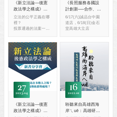
《新立法論—後憲
《長照服務各國設
政法學之構成》分
計創新──合作、創
享會(台北場)
新、體驗》 新書發
立法的公平正義在哪
6/17(六)誠品台中園
表會
裡？
道店，6/18(日)金石
投票通過的法案一定
堂高雄大立店
是好的法案嗎？
27
16
2023
04
2022
01
《新立法論—後憲
聆聽來自高雄西海
政法學之構成》新
岸ㄟuē：高雄研究
書分享會
叢刊新書發表會