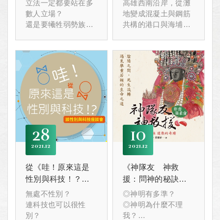
立法一定都要站在多
高雄西南沿岸，從灘
數人立場？
地變成混凝土與鋼筋
還是要犧牲弱勢族群
共構的港口與海埔
的處境？
地，
重工業開展帶來當地
經濟發展，但也改變
了當地的自然生態、
人文風情。
位在小港的大林蒲，
它的閩南話具有一種
特殊腔調，而它面臨
消失的可能性！
28
10
海岸變遷對於在此地
生活的人群及非人物
2021
12
2021
12
種產生何種影響呢？
1/16邀請您一起來聽
從《哇！原來這是
《神隊友 神救
聽這塊土地所發出來
性別與科技！？》
援：問神的秘訣
的聲音！
談性別與科技座談
道教的奇蹟》新書
無處不性別？
◎神明有多準？
會
發表會
連科技也可以很性
◎神明為什麼不理
別？
我？