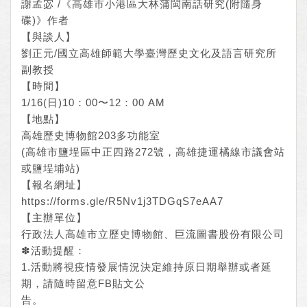
謝孟宓 /《高雄市小港區大林蒲閩南話研究(附隨身
碟)》作者
【與談人】
劉正元/國立高雄師範大學臺灣歷史文化及語言研究所
副教授
【時間】
1/16(日)10：00〜12：00 AM
【地點】
高雄歷史博物館203多功能室
(高雄市鹽埕區中正四路272號，高雄捷運橘線市議會站
或鹽埕埔站)
【報名網址】
https://forms.gle/R5Nv1j3TDGqS7eAA7
【主辦單位】
行政法人高雄市立歷史博物館、巨流圖書股份有限公司
✽活動提醒：
1.活動將視疫情發展情況決定維持原日期舉辦或者延
期，請隨時留意FB貼文公
告。