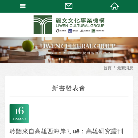
首頁
最新消息
新書發表會
16
2022
01
聆聽來自高雄西海岸ㄟuē：高雄研究叢刊