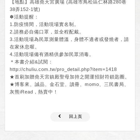
【地點】高雄堯天宮廣場 (高雄市鳥松區仁林路280巷
38弄152-1號)
✽活動提醒：
1.防疫情間，活動現場實名制。
2.請務必自備口罩，並全程配戴。
3.活動現場為民眾測量體溫，身體不適者或發燒者，請
在家休息喔。
4.活動現場備有酒精供參加民眾消毒。
＊本書介紹&試閱：
http://chuliu.com.tw/pro_detail.php?item=1418
★首刷加贈堯天宮鎮殿聖母加持之開運招財符鎖匙圈。
★博客來、誠品、金石堂、讀冊、momo、三民書局、
灰熊iRead，熱賣中！
回上頁