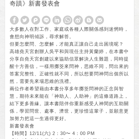
奇蹟》新書發表會
大多數人在對工作、家庭或各種人際關係感到迷惘時，
會想向神明傾訴，尋求解答。
但要怎麼問、怎麼解，才能真正讓自己走出困境呢？
高雄堯天宮創辦人吳平和與現任主持黃蘭婷，在本書中
分享自堯天宮創建以來協助信眾解決人生難題，同時提
醒十方善信，一樣用擲筊來問神，思維不同，問出來的
答案完整性、正確性就不同，所以想要問神問出個所以
然，需要先來場思維的洗禮。
兩位作者希望藉由本書分享多年擲筊問神的正念與智
慧，期待未來能在「神助人、人助神」的這條道路上，
結下更多善緣。讓本書陪伴你重新感受人神間的互助關
係，學習問世、處事、濟世，更珍惜這輩子，並願意更
加努力把這一生過得更好。
新書發表會
【時間】12/11(六) 2：30〜 4：00 PM