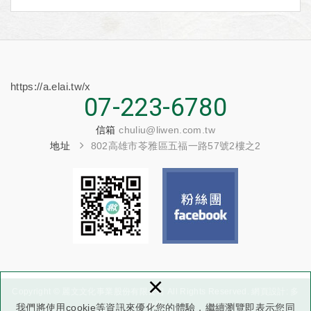
https://a.elai.tw/x
07-223-6780
信箱
chuliu@liwen.com.tw
地址
802高雄市苓雅區五福一路57號2樓之2
×
Copyright © 麗文文化事業股份有限公司 All Rights Reserved.
網頁設計
: 多
米諾
我們將使用cookie等資訊來優化您的體驗，繼續瀏覽即表示您同