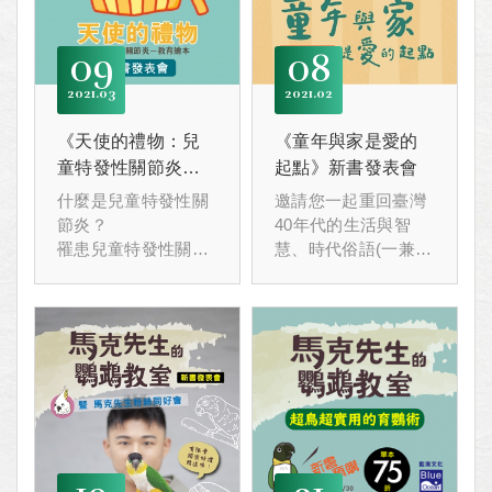
09
08
2021
03
2021
02
《天使的禮物：兒
《童年與家是愛的
童特發性關節炎－
起點》新書發表會
教育繪本》新書發
什麼是兒童特發性關
邀請您一起重回臺灣
表會
節炎？
40年代的生活與智
罹患兒童特發性關節
慧、時代俗語(一兼二
炎的孩子，無法正常
顧，摸蜊仔兼洗褲)；
行走、無法跑步運
同時也來看看我們與
動，遭受同儕異樣眼
家人的關係，用愛的
光，
眼光來理解世代差
臉上的笑顏與光彩逐
異，找到屬於童年與
漸消去。”和別的同學
家庭中的幸福起點
一樣就好”，這麼簡單
吧！
的事變成了一種奢
望。