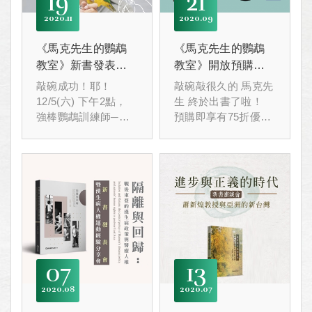
19
21
2020
11
2020
09
《馬克先生的鸚鵡
《馬克先生的鸚鵡
教室》新書發表會
教室》開放預購
暨 馬克先生粉絲同
啦！
敲碗成功！耶！
敲碗敲很久的 馬克先
好會
12/5(六) 下午2點，
生 終於出書了啦！
強棒鸚鵡訓練師─馬
預購即享有75折優
克先生，
惠，這麼好康！鳥奴
將帶著他的作品《馬
們千萬別錯過！唷呼
克先生的鸚鵡教室》
~
來和讀者們見面，
分享他的育鸚經驗及
寫書過程，
讀者們有任何飼養鸚
鵡的問題都可在現場
問他喔！
07
13
活動現場將有限量獨
家好禮贈送，
2020
08
2020
07
參加的民眾有機會獲