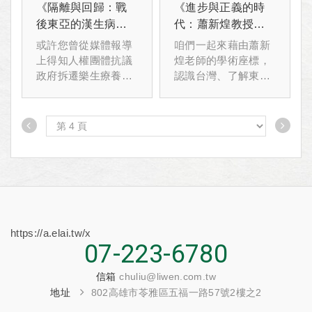
得馬克先生準備的禮
《隔離與回歸：戰
《進步與正義的時
物喔！
後東亞的漢生病政
代：蕭新煌教授與
策與醫療人權》新
亞洲的新台灣》新
或許您曾從媒體報導
咱們一起來藉由蕭新
書發會暨漢生病人
書座談會
上得知人權團體抗議
煌老師的學術座標，
權運動經驗分享會
政府拆遷樂生療養院
認識台灣、了解東亞
的新聞，
與東南亞──
或許您長期以來關注
˙社會運動與環境治理
樂生議題、甚至投入
˙台灣與東南亞客家
相關研究或運動，
˙東亞與東南亞研究的
或許您曾是樂生服務
生根與深耕
隊或青年樂生聯營的
˙台灣第三部門的四十
一員，
年轉進
或許您是第一次聽到
樂生療養院，對「漢
生病」很陌生。
https://a.elai.tw/x
無論您是上述哪一
07-223-6780
項，
都誠摯邀請您來參加
信箱
chuliu@liwen.com.tw
這場活動。
地址
802高雄市苓雅區五福一路57號2樓之2