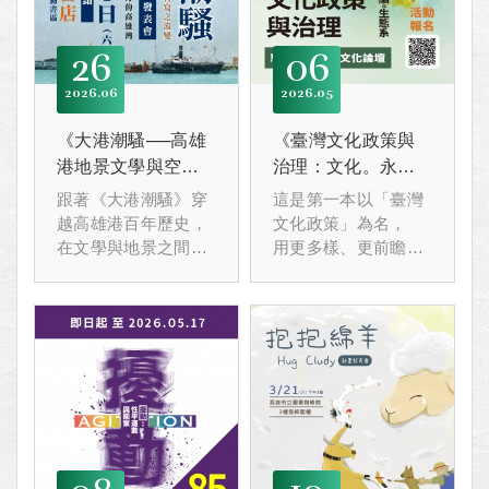
26
06
2026
06
2026
05
《大港潮騷──高雄
《臺灣文化政策與
港地景文學與空間
治理：文化。永
書寫之流變》新書
續。生態系》新書
跟著《大港潮騷》穿
這是第一本以「臺灣
發表會
發表會暨文化論壇
越高雄港百年歷史，
文化政策」為名，
在文學與地景之間，
用更多樣、更前瞻的
重新閱讀港都的記憶
視角來撰寫的一部學
與情感。
術專書。