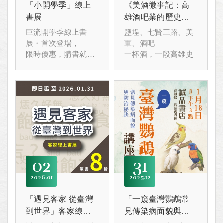
「小開學季」線上
《美酒微事記：高
書展
雄酒吧業的歷史考
察》新書發表會
巨流開學季線上書
鹽埕、七賢三路、美
展・首次登場，
軍、酒吧
限時優惠，購書就是
一杯酒，一段高雄史
現在！
02
31
2026
01
2025
12
「遇見客家 從臺灣
「一窺臺灣鸚鵡常
到世界」客家線上
見傳染病面貌與防
書展
治秘訣」講座