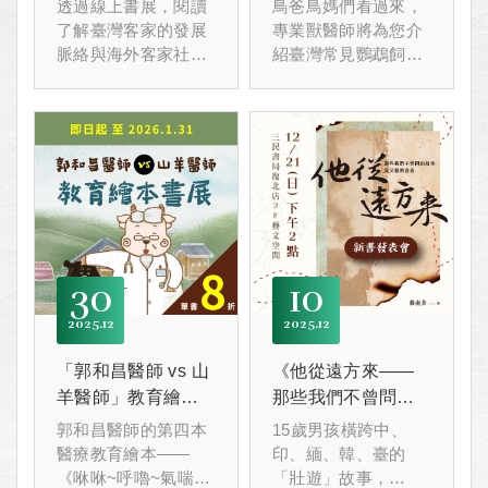
透過線上書展，閱讀
鳥爸鳥媽們看過來，
了解臺灣客家的發展
專業獸醫師將為您介
脈絡與海外客家社群
紹臺灣常見鸚鵡飼養
故事，
品種、常見的傳染
感受客家文化的獨特
病，
魅力與活力！
以及正確防治觀念
喔！與講者互動，還
有機會獲得小禮物
呢！
30
10
2025
12
2025
12
「郭和昌醫師 vs 山
《他從遠方來——
羊醫師」教育繪本
那些我們不曾問的
書展
故事是父親的青
郭和昌醫師的第四本
15歲男孩橫跨中、
春》新書發表會
醫療教育繪本——
印、緬、韓、臺的
《咻咻~呼嚕~氣喘我
「壯遊」故事，