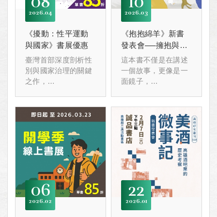
08
10
2026
04
2026
03
《擾動：性平運動
《抱抱綿羊》新書
與國家》書展優惠
發表會──擁抱與陪
伴：同理心的力量
臺灣首部深度剖析性
這本書不僅是在講述
別與國家治理的關鍵
一個故事，更像是一
之作，
面鏡子，
帶你看見婦女運動如
映照出我們在人際互
何改變制度、推進平
動中常犯的無心之
權，
過。
從跨國倡議到在地實
踐，見證臺灣婦運走
出獨特路徑、性別平
權的關鍵進程。
06
22
2026
02
2026
01