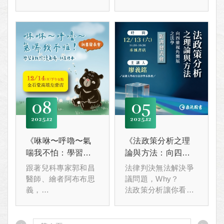
不怕：學習自我照護
用生命、鮮血、青春
氣喘－教育繪本》出
烙下的軌跡
版囉！
08
05
2025
12
2025
12
《咻咻〜呼嚕〜氣
《法政策分析之理
喘我不怕：學習自
論與方法：向四維
我照護氣喘－教育
視角開展之法學》
跟著兒科專家郭和昌
法律判決無法解決爭
繪本》新書發表會
新書發表會
醫師、繪者阿布布思
議問題，Why？
義，
法政策分析讓你看到
一同透過親子共讀繪
傳統法學在法律實務
本，學習自我照護氣
中隱匿的是什麼？
喘。