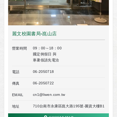
麗文校園書局-崑山店
09：00～18：00
營業時間
國定例假日 與
寒暑假請先電洽
06-2050718
電話
06-2050722
傳真
cn1@liwen.com.tw
EMAIL
710台南市永康區崑大路195號-圖資大樓B1
地址