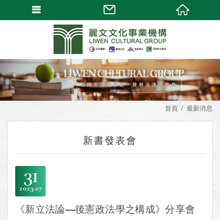
首頁
最新消息
新書發表會
31
2023
07
《新立法論—後憲政法學之構成》分享會