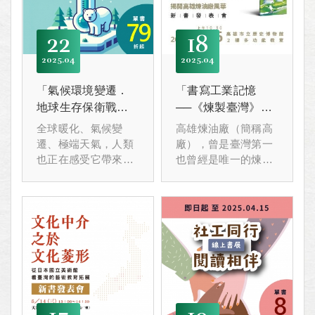
22
18
2025
04
2025
04
「氣候環境變遷．
「書寫工業記憶
地球生存保衛戰」
──《煉製臺灣》揭
線上書展
開高雄煉油廠風
全球暖化、氣候變
高雄煉油廠（簡稱高
華」新書發表會
遷、極端天氣，人類
廠），曾是臺灣第一
也正在感受它帶來的
也曾經是唯一的煉油
災難，並且一年比一
廠，
年嚴重。
也是戰後臺灣經濟史
讓我們一起打開書
上的重要高地，2015
籍，關心這個星球，
年關廠成為歷史。
實踐綠色生活，打造
4月26日上午10：
永續的未來。
30，二本書的作者們
將帶著大家走入時光
隧道認識高雄煉油廠
以及在裡面上班的日
子。