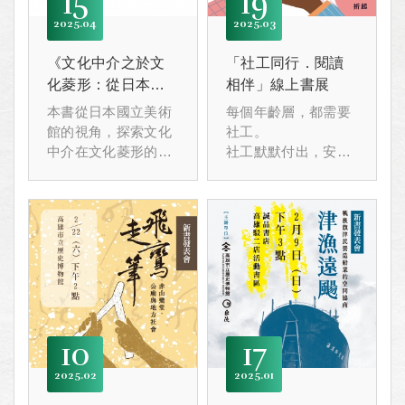
15
19
2025
04
2025
03
《文化中介之於文
「社工同行．閱讀
化菱形：從日本國
相伴」線上書展
立美術館看臺灣的
本書從日本國立美術
每個年齡層，都需要
藝術教育拓展》新
館的視角，探索文化
社工。
書發表會
中介在文化菱形的概
社工默默付出，安定
念下
人心，是社會一股堅
深入分析美術館及其
定的力量！
藝術教育中扮演的角
向社工們致敬。
色，進一步探討如何
影響臺灣的當代藝術
教育拓展。
5/14 (三)下午1點，游
逸伶老師將在〝天河
書屋〞(元智大學學生
10
17
活動中心一樓)分享她
在這方面的研究，並
2025
02
2025
01
與陳巍仁老師有精彩