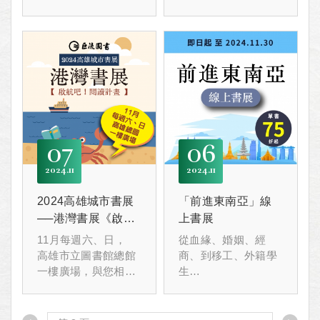
牽連。
拿到世界大賽冠軍！
12/28(六)14：00 麗
巨流圖書首次社會學
文校園書局成大店(成
書展慶祝！用行動
功大學勝利校區旺宏
Team Taiwan ！
館1樓)
即日起〜12.31 社會
學書展，單書8折
起。
07
06
2024
11
2024
11
2024高雄城市書展
「前進東南亞」線
──港灣書展《啟航
上書展
吧！閱讀計畫》
11月每週六、日，
從血緣、婚姻、經
高雄市立圖書館總館
商、到移工、外籍學
一樓廣場，與您相見
生
喔！
我們對東南亞了解多
少？
即日起〜11.30 單書