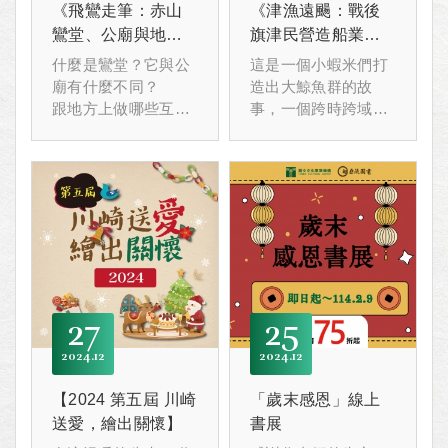
的對談喔。
《飛鸞走筆：赤山
《津漁遠颺：戰後
鸞堂、公廟與地方
旗津民營造船業的
社會》新書發表會
空間協商》新書發
什麼是鸞堂？它與公
這是一個小蝦米們打
表會
廟有什麼不同？
造出大鯨魚群的故
跟地方上做哪些互動
事，一個跨時跨域仍
呢？
堅持所望的故事。
高雄鳳山的誠心社明
它也是來自高雄旗
善堂的堂生將現場為
津、民營造船業的生
你揭開神祕面紗。
命故事。
27
25
2024
12
2024
12
【2024 第五屆 川崎
「歲末感恩」線上
送愛，繪出關懷】
書展