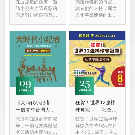
在這溫暖的歲末，邀
感謝作者們的肯定，
請小朋友們透過彩繪
讀者們的支持，麗文
表達對川崎症病童的
文化事業機構的出版
關懷，
品在一般大眾類的書
為他們送上滿滿的祝
種越來越多，我們會
福與鼓勵！
繼續努力出版各類好
書！
歲末感恩書展 即日起
〜114.2.9 單書75折
起
09
25
2024
12
2024
11
《大時代小記者－
狂賀！世界12強棒
一個眷村台灣人的
球奪冠──「社會
私房筆記》新書分
學」線上書展
您所不知道的新聞秘
狂賀！世界12強棒球
享會(台南場)
辛，一場地方媒體記
錦標賽中華隊完封日
者與政治生態的交織
本 4 : 0，贏了，首次