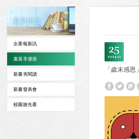
最新消息
企業報新訊
25
2024
12
書展享優惠
「歲末感恩
新書夯閱讀
新書發表會
校園搶先看