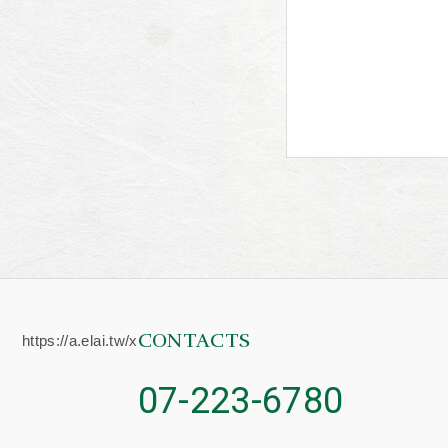
CONTACTS
https://a.elai.tw/x
07-223-6780