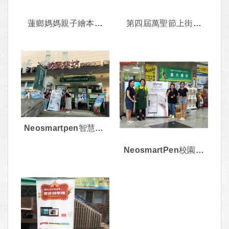
蓮鄉媽媽親子繪本讀
第四屆萬聖節上街搗
書會
蛋去
Neosmartpen智慧筆-
校園體驗會活動-虎尾
NeosmartPen校園體
場20201027
驗活動-20200925義大
場