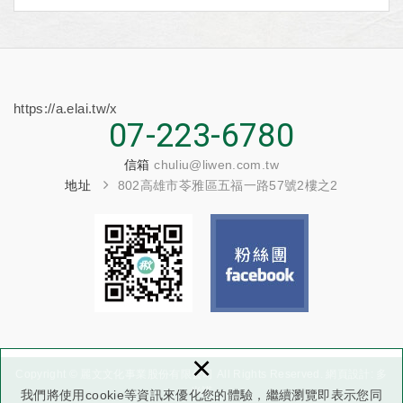
https://a.elai.tw/x
07-223-6780
信箱
chuliu@liwen.com.tw
地址
802高雄市苓雅區五福一路57號2樓之2
×
Copyright © 麗文文化事業股份有限公司 All Rights Reserved.
網頁設計
: 多
米諾
我們將使用cookie等資訊來優化您的體驗，繼續瀏覽即表示您同