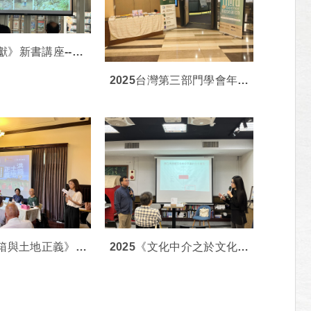
獻》新書講座--台
頭崎油礦的開採史
2025台灣第三部門學會年會
暨研討會
洪箱與土地正義》新
2025《文化中介之於文化菱
書發表會
形：從日本國立美術館看臺
灣的藝術教育拓展》新書分
享會