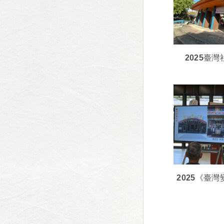
2025臺
2025《臺
頭鬃--189
場巡禮》