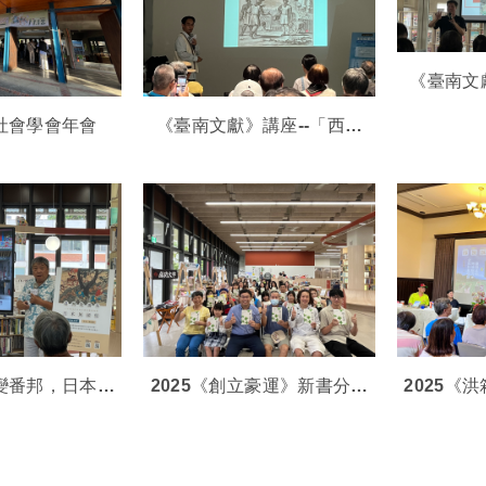
《臺南文
南玉井竹
灣社會學會年會
《臺南文獻》講座--「西拉
雅」的荷蘭時代
灣變番邦，日本無
2025《創立豪運》新書分享
2025《
5乙未抗日臺南戰
會
新書發表會