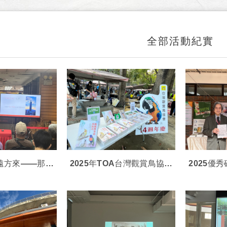
全部活動紀實
從遠方來——那些
2025年TOA台灣觀賞鳥協會
2025優
的故事是父親的
14週年慶會員大會
客家知
新書發表會