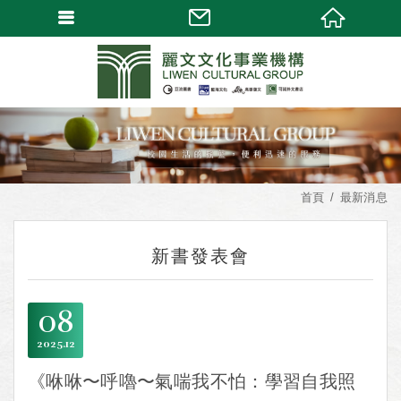
首頁
最新消息
新書發表會
08
2025
12
《咻咻〜呼嚕〜氣喘我不怕：學習自我照