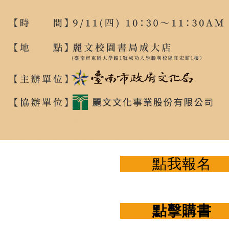
點我報
點擊購