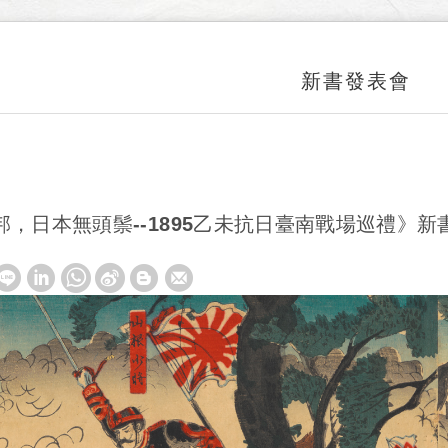
新書發表會
邦，日本無頭鬃--1895乙未抗日臺南戰場巡禮》新