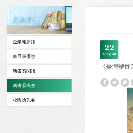
最新消息
企業報新訊
22
2025
08
書展享優惠
《臺灣變番
新書夯閱讀
新書發表會
校園搶先看