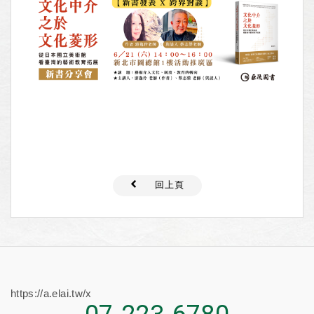
回上頁
https://a.elai.tw/x