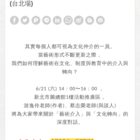
(台北場)
其實每個人都可視為文化仲介的一員
。
當藝術形式不斷更新之際，
我們如何理解藝術在文化、制度與教育中的介入與
轉向？
六
：
〜
：
，
6/21 (
) 14
00
16
00
新北市圖總館
樓活動推廣區，
1
游逸伶老師
作者
、蔡志榮老師
與談人
(
)
(
)
將為大家帶來關於「藝術介入」與「文化轉向」的
深度對話
。