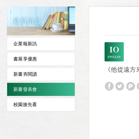
最新消息
企業報新訊
10
2025
12
書展享優惠
《他從遠方
新書夯閱讀
新書發表會
校園搶先看