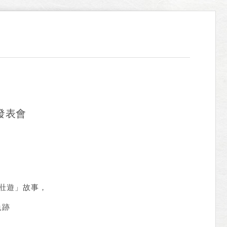
發表會
「壯遊」故事，
軌跡